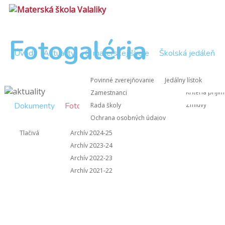
Fotogaléria
Úvod
Aktuality
O materskej škole
Školská jedáleň
Zápisnice Rad
Nástup do M
Povinné zverejňovanie
Jedálny lístok
Zápisnice z 
Kritériá prijí
Zamestnanci
Dokumenty
Fotogaléria
Kontakt
Zmluvy
Rada školy
Ochrana osobných údajov
Informácie pre rodičov
Tlačivá
Archív 2024-25
Archív 2023-24
Archív 2022-23
Archív 2021-22