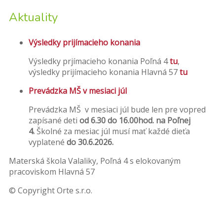
Aktuality
Výsledky prijímacieho konania
Výsledky prjímacieho konania Poľná 4
tu
,
výsledky prijímacieho konania Hlavná 57
tu
Prevádzka MŠ v mesiaci júl
Prevádzka MŠ v mesiaci júl bude len pre vopred
zapísané deti
od 6.30 do 16.00hod. na Poľnej
4.
Školné za mesiac júl musí mať každé dieťa
vyplatené
do 30.6.2026.
Materská škola Valaliky, Poľná 4 s elokovaným
pracoviskom Hlavná 57
© Copyright Orte s.r.o.