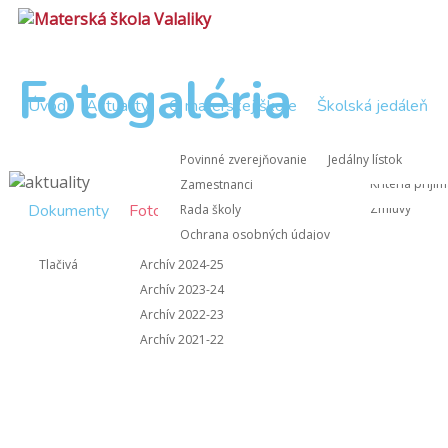
Fotogaléria
Úvod
Aktuality
O materskej škole
Školská jedáleň
Zápisnice Rad
Nástup do M
Povinné zverejňovanie
Jedálny lístok
Zápisnice z 
Kritériá prijí
Zamestnanci
Dokumenty
Fotogaléria
Kontakt
Zmluvy
Rada školy
Ochrana osobných údajov
Informácie pre rodičov
Tlačivá
Archív 2024-25
Archív 2023-24
Archív 2022-23
Archív 2021-22