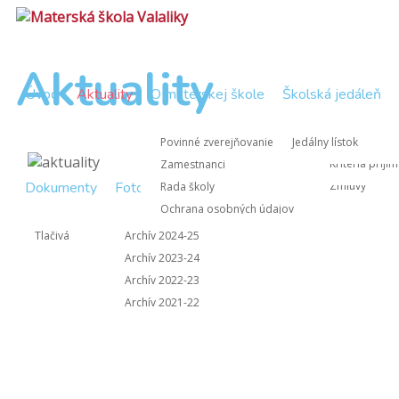
Aktuality
Úvod
Aktuality
O materskej škole
Školská jedáleň
Zápisnice Rad
Nástup do M
Povinné zverejňovanie
Jedálny lístok
Zápisnice z 
Kritériá prijí
Zamestnanci
Dokumenty
Fotogaléria
Kontakt
Zmluvy
Rada školy
Ochrana osobných údajov
Informácie pre rodičov
Tlačivá
Archív 2024-25
Archív 2023-24
Archív 2022-23
Archív 2021-22