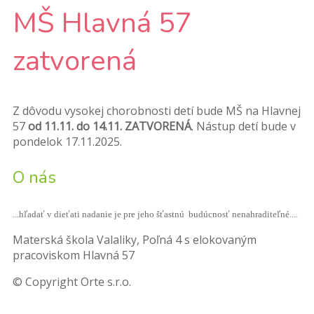
MŠ Hlavná 57
zatvorená
Z dôvodu vysokej chorobnosti detí bude MŠ na Hlavnej
57
od 11.11. do 14.11. ZATVORENÁ
. Nástup detí bude v
pondelok 17.11.2025.
O nás
...hľadať v dieťati nadanie je pre jeho šťastnú budúcnosť nenahraditeľné....
Materská škola Valaliky, Poľná 4 s elokovaným
pracoviskom Hlavná 57
© Copyright Orte s.r.o.